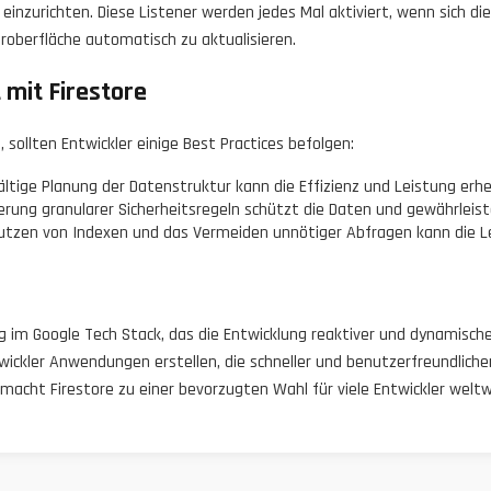
 einzurichten. Diese Listener werden jedes Mal aktiviert, wenn sich 
oberfläche automatisch zu aktualisieren.
t mit Firestore
sollten Entwickler einige Best Practices befolgen:
ältige Planung der Datenstruktur kann die Effizienz und Leistung erhe
rung granularer Sicherheitsregeln schützt die Daten und gewährleistet
tzen von Indexen und das Vermeiden unnötiger Abfragen kann die Le
ug im Google Tech Stack, das die Entwicklung reaktiver und dynamisch
ckler Anwendungen erstellen, die schneller und benutzerfreundlicher 
macht Firestore zu einer bevorzugten Wahl für viele Entwickler weltw