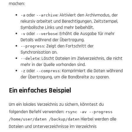
machen:
oder
: Aktiviert den Archivmodus, der
-a
--archive
rekursiv arbeitet und Berechtigungen, Zeitstempel,
Symbolische Links und mehr beibehält.
oder
: Erhöht die Ausgabe für mehr
-v
--verbose
Details während der Übertragung.
: Zeigt den Fortschritt der
--progress
Synchronisation an.
: Löscht Dateien im Zielverzeichnis, die nicht
--delete
mehr in der Quelle vorhanden sind.
oder
: Komprimiert die Daten während
-z
--compress
der Übertragung, um die Bandbreite zu sparen.
Ein einfaches Beispiel
Um ein lokales Verzeichnis zu sichern, könntest du
folgenden Befehl verwenden:
rsync -av --progress
Hierbei werden alle
/home/user/daten /backup/daten
Dateien und Unterverzeichnisse im Verzeichnis