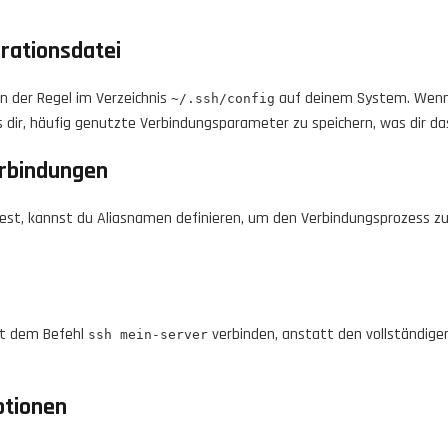
rationsdatei
in der Regel im Verzeichnis
auf deinem System. Wenn d
~/.ssh/config
 es dir, häufig genutzte Verbindungsparameter zu speichern, was dir da
erbindungen
st, kannst du Aliasnamen definieren, um den Verbindungsprozess zu ve
mit dem Befehl
verbinden, anstatt den vollständige
ssh mein-server
ptionen