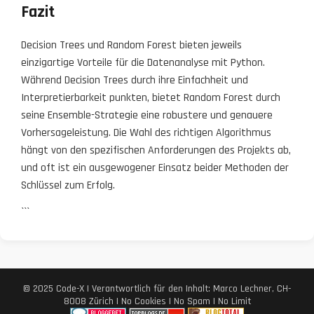
Fazit
Decision Trees und Random Forest bieten jeweils
einzigartige Vorteile für die Datenanalyse mit Python.
Während Decision Trees durch ihre Einfachheit und
Interpretierbarkeit punkten, bietet Random Forest durch
seine Ensemble-Strategie eine robustere und genauere
Vorhersageleistung. Die Wahl des richtigen Algorithmus
hängt von den spezifischen Anforderungen des Projekts ab,
und oft ist ein ausgewogener Einsatz beider Methoden der
Schlüssel zum Erfolg.
```
© 2025 Code-X | Verantwortlich für den Inhalt: Marco Lechner, CH-
8008 Zürich | No Cookies | No Spam | No Limit